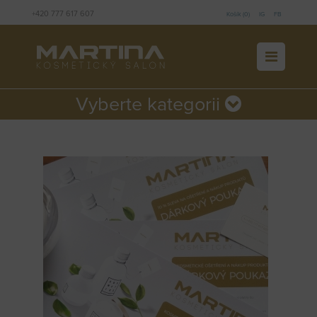
+420 777 617 607
Košík (0)
IG
FB
Vyberte kategorii
Kategorie neobsahuje žádné aktivní položky