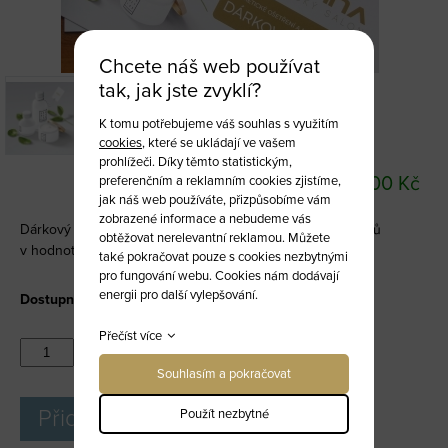
Chcete náš web používat
tak, jak jste zvyklí?
K tomu potřebujeme váš souhlas s využitím
cookies
, které se ukládají ve vašem
Dárkový poukaz 1200 Kč
prohlížeči. Díky těmto statistickým,
DÁRKOVÉ POUKAZY
1 200 Kč
preferenčním a reklamním cookies zjistíme,
jak náš web používáte, přizpůsobíme vám
zobrazené informace a nebudeme vás
Dárkový poukaz na kosmetické ošetření a nákup produktů
obtěžovat nerelevantní reklamou. Můžete
v hodnotě 1200 Kč.
také pokračovat pouze s cookies nezbytnými
pro fungování webu. Cookies nám dodávají
energii pro další vylepšování.
Dostupnost:
Skladem
Přečíst více
ks
Souhlasím a pokračovat
Přidat do košíku
Použít nezbytné