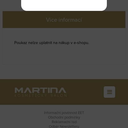
Více informací
Poukaz nelze uplatnit na nákup v e-shopu.
Informační povinnost EET
Obchodní podmínky
Reklamační řád
Odběr Newsletteru