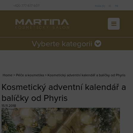
+420 777 617 607
Košík (0)
IG
FB
Vyberte kategorii
Home
>
Péče a kosmetika
> Kosmetický adventní kalendář a balíčky od Phyris
Kosmetický adventní kalendář a
balíčky od Phyris
15.11.2018