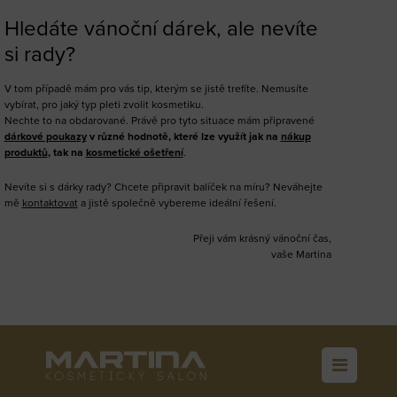
Hledáte vánoční dárek, ale nevíte
si rady?
V tom případě mám pro vás tip, kterým se jistě trefíte. Nemusíte
vybírat, pro jaký typ pleti zvolit kosmetiku.
Nechte to na obdarované. Právě pro tyto situace mám připravené
dárkové poukazy
v různé hodnotě, které lze využít jak na
nákup
produktů
, tak na
kosmetické ošetření
.
Nevíte si s dárky rady? Chcete připravit balíček na míru? Neváhejte
mě
kontaktovat
a jistě společně vybereme ideální řešení.
Přeji vám krásný vánoční čas,
vaše Martina