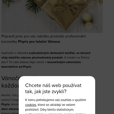
Připravili jsme pro vás nabídku produktů profesionální
kosmetiky
Phyris pro letošní Vánoce
.
Vybírejte z několika
zvýhodněných dárkových balíčků, ve kterých
vždy obdržíte zdarma plnohodnotný produkt
. A čekání na Štědrý
den? To nám daleko lépe uteče s
kosmetickým adventním
kalendářem od Phyris
.
Vánoční balíček od Phyris potěší
každou ženu
Chcete náš web používat
tak, jak jste zvyklí?
Nevíte, čím potěšit svoji drahou polovičku, maminku, babičku či
K tomu potřebujeme váš souhlas s využitím
sestru? Inspirujte se
vánočními balíčky od známé německé značky
Phyris
, které jsou plné nejen luxusní kosmetiky, ale
v rámci speciální
cookies
, které se ukládají ve vašem
akce obsahují také kosmetiku zdarma
. Za výhodou cenu tak získáte
prohlížeči. Díky těmto statistickým,
krásný dárek a obdarovaná dokonale vyváženou péči o pleť.