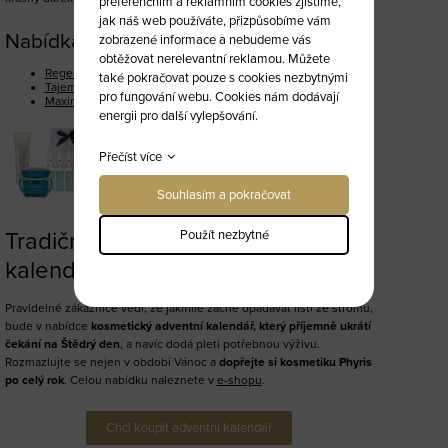
preferenčním a reklamním cookies zjistíme,
jak náš web používáte, přizpůsobíme vám
Nabídka je pestrá
zobrazené informace a nebudeme vás
obtěžovat nerelevantní reklamou. Můžete
Regenerační balíček – Kapka mládí
také pokračovat pouze s cookies nezbytnými
Tajemství mé krásy – Triple A
pro fungování webu. Cookies nám dodávají
Maximální hydratace kyselinou hyaluronovou
energii pro další vylepšování.
Přečíst více
Souhlasím a pokračovat
Tradiční kosmetický adventní
Použít nezbytné
kalendář od Phyris
Pravidelné zákaznice vědí, že jakmile začne opadávat listí ze stromu,
bude v nabídce
kosmetický adventní kalendář, který příjemně ukrátí
čekání na Štědrý den
, a navíc dodá pleti potřebnou výživu.
Rozmazlujte se nejen v období Vánoc a
dopřejte si kosmetiku Phyris
po celý rok
. Celou nabídku naleznete v
e-shopu
.
Chci koupit adventní kalendář