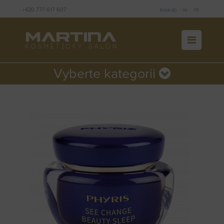
+420 777 617 607
Košík (0)
IG
FB
Vyberte kategorii
Kategorie neobsahuje žádné aktivní položky