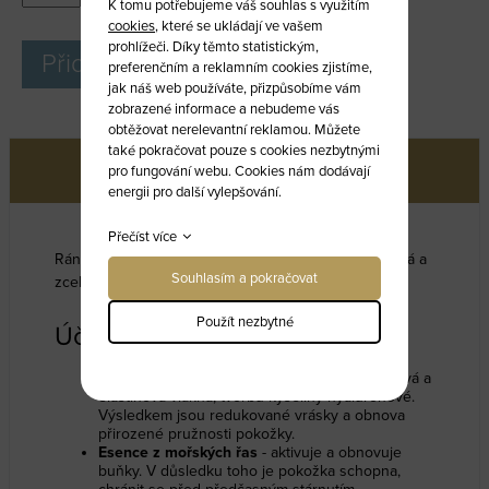
K tomu potřebujeme váš souhlas s využitím
cookies
, které se ukládají ve vašem
prohlížeči. Díky těmto statistickým,
Přidat do košíku
preferenčním a reklamním cookies zjistíme,
jak náš web používáte, přizpůsobíme vám
zobrazené informace a nebudeme vás
obtěžovat nerelevantní reklamou. Můžete
také pokračovat pouze s cookies nezbytnými
Více informací
pro fungování webu. Cookies nám dodávají
energii pro další vylepšování.
Přečíst více
Ráno po probuzení jste zcela jiná! Viditelně omlazená a
Souhlasím a pokračovat
zcela rozjasněná. Pro viditelně mladší a hladší pleť.
Použít nezbytné
Účinné látky
Extrakt z mořských řas
– obnovuje kolagenová a
elastinová vlákna, tvorbu kyseliny hyaluronové.
Výsledkem jsou redukované vrásky a obnova
přirozené pružnosti pokožky.
Esence z mořských řas
- aktivuje a obnovuje
buňky. V důsledku toho je pokožka schopna,