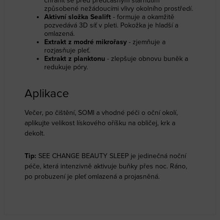
chránit se před předčasným stárnutím
způsobené nežádoucími vlivy okolního prostředí.
Aktivní složka Sealift
- formuje a okamžitě
pozvedává 3D síť v pleti. Pokožka je hladší a
omlazená.
Extrakt z modré mikrořasy
- zjemňuje a
rozjasňuje pleť.
Extrakt z planktonu
- zlepšuje obnovu buněk a
redukuje póry.
Aplikace
Večer, po čištění, SOMI a vhodné péči o oční okolí,
aplikujte velikost lískového oříšku na obličej, krk a
dekolt.
Tip:
SEE CHANGE BEAUTY SLEEP je jedinečná noční
péče, která intenzivně aktivuje buňky přes noc. Ráno,
po probuzení je pleť omlazená a projasněná.